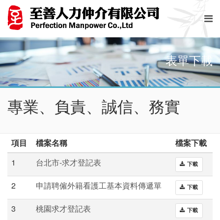
表單下載
專業、負責、誠信、務實
項目
檔案名稱
檔案下載
1
台北市-求才登記表
下載
2
申請聘僱外籍看護工基本資料傳遞單
下載
3
桃園求才登記表
下載