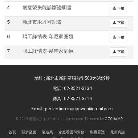
4
病症暨失能診斷證明書
下載
5
新北市求才登記表
下載
6
聘工詳情表-印尼家庭類
下載
7
聘工詳情表-越南家庭類
下載
地址 : 新北市新莊區福前街500之6號9樓
電話 :
02-8521-3134
傳真 : 02-8521-3114
Email :
perfection.manpower@gmail.com
© 2019 至善人力仲介. All rights reserved. Powered by
OZCHAMP
.
首頁
關於至善
製造業
家庭看護與幫傭
機構看護
最新資訊