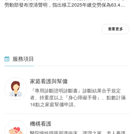
勞動部發布澄清聲明，指出移工2025年繳交勞保為63.4億
元，請領走僅22.9億元，明顯與謠言「掏空勞保」不符。
查看更多
服務項目
家庭看護與幫傭
『專用診斷證明診斷書』診斷結果合乎規定
者、持重度以上『身心障礙手冊』、點數計滿
16點之家庭幫傭申請。
機構看護
醫院慢性呼吸照護病床、護理之家、老人養護