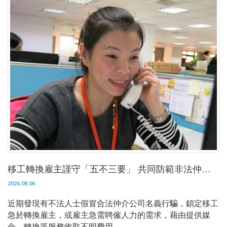
移工轉換雇主謹守「五不三要」 共同防範非法仲介
詐騙
2026.08.06
近期發現有不法人士假冒合法仲介公司名義行騙，鎖定移工
急於轉換雇主，或雇主急需聘僱人力的需求，藉由提供媒
合、轉換等服務收取不明費用。