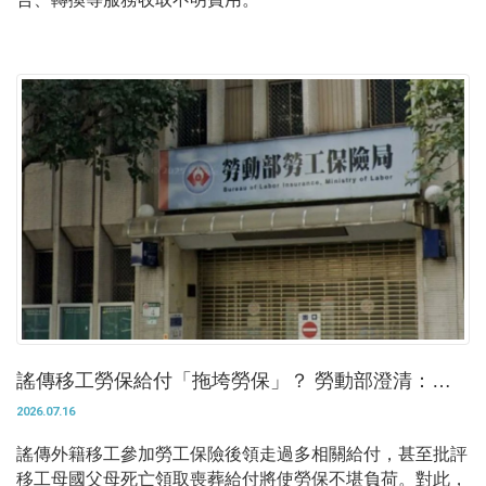
謠傳移工勞保給付「拖垮勞保」？ 勞動部澄清：他
們還多繳40億
2026.07.16
謠傳外籍移工參加勞工保險後領走過多相關給付，甚至批評
移工母國父母死亡領取喪葬給付將使勞保不堪負荷。對此，